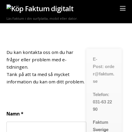
Läs Faktum i din surfplatta, mobil eller dator.
Kontakta oss
Du kan kontakta oss om du har
E-
frågor eller problem med e-
Post: orde
tidningen.
r@faktum.
Tänk på att ta med så mycket
se
information du kan om ditt problem.
Telefon:
031-63 22
90
Namn
*
Faktum
Sverige