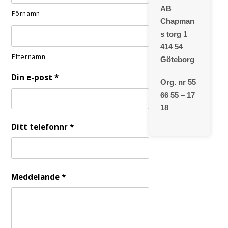
AB
Förnamn
Chapman
s torg 1
414 54
Efternamn
Göteborg
Din e-post
*
Org. nr 55
66 55 – 17
18
Ditt telefonnr
*
Meddelande
*